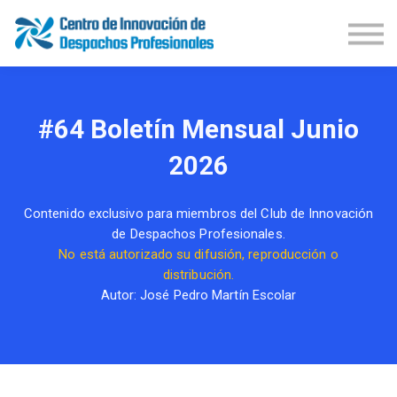
Demos Productos
Congresos
Publicaciones
Iniciar Sesión
#64 Boletín Mensual Junio
Suscríbete
2026
Contenido exclusivo para miembros del Club de Innovación
de Despachos Profesionales.
No está autorizado su difusión, reproducción o
distribución.
Autor: José Pedro Martín Escolar