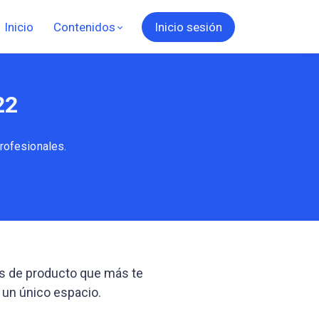
Inicio
Contenidos
Inicio sesión
22
rofesionales.
es de producto que más te
 un único espacio.