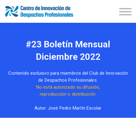
Demos Productos
Congresos
Publicaciones
Iniciar Sesión
#23 Boletín Mensual
Suscríbete
Diciembre 2022
Contenido exclusivo para miembros del Club de Innovación
de Despachos Profesionales.
No está autorizado su difusión,
reproducción o distribución.
Autor: José Pedro Martín Escolar